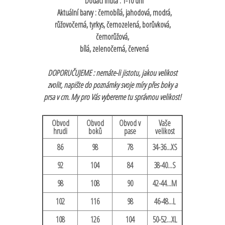
Dodací lhůta : 1-10 dní
Aktuální barvy : černobílá, jahodová, modrá,
růžovočerná, tyrkys, černozelená, borůvková,
černorůžová,
bílá, zelenočerná, červená
DOPORUČUJEME : nemáte-li jistotu, jakou velikost
zvolit, napište do poznámky svoje míry přes boky a
prsa v cm. My pro Vás vybereme tu správnou velikost!
Obvod
Obvod
Obvod v
Vaše
hrudi
boků
pase
velikost
86
98
78
34-36...XS
92
104
84
38-40...S
98
108
90
42-44...M
102
116
98
46-48...L
108
126
104
50-52...XL