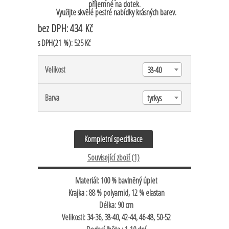
příjemné na dotek.
Využijte skvělé pestré nabídky krásných barev.
bez DPH:
434 Kč
s DPH(21 %):
525 Kč
Velikost
38-40
Barva
tyrkys
Kompletní specifikace
Související zboží (1)
Materiál: 100 % bavlněný úplet
Krajka : 88 % polyamid, 12 % elastan
Délka: 90 cm
Velikosti: 34-36, 38-40, 42-44, 46-48, 50-52