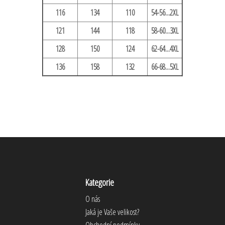
116
134
110
54-56...2XL
121
144
118
58-60...3XL
128
150
124
62-64...4XL
136
158
132
66-68...5XL
Kategorie
O nás
Jaká je Vaše velikost?