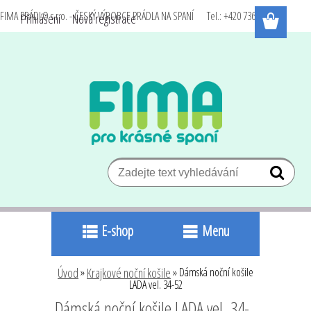
FIMA PRÁDLO s.r.o. - ČESKÝ VÝROBCE PRÁDLA NA SPANÍ Tel.: +420 736 540 338
Přihlášení
Nová registrace
E-shop
Menu
Úvod
»
Krajkové noční košile
»
Dámská noční košile
LADA vel. 34-52
Dámská noční košile LADA vel. 34-